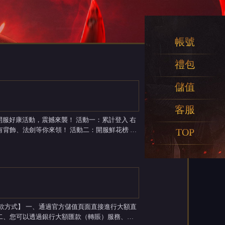
帳號
禮包
儲值
客服
領！ 活動二：開服鮮花榜 給
TOP