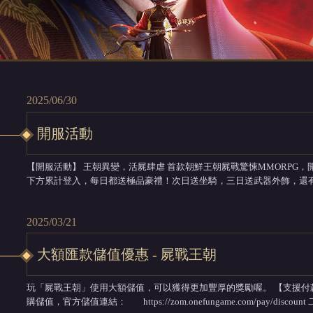
2025/06/30
開服活動
【開服活動】 王朝異變，活屍肆虐 首款朝鮮王朝屍戰驚悚MMORPG，開服好康活動，震撼來襲！ 活動一：累計登入 右
下方累計登入，每日都送極品豪禮！次日送坐騎，三日送武器外飾，還有背飾、法劍等你來
好友送花，達到一定次數能獲得限定氣泡和名片！ ...
2025/03/21
大額匯款儲值優惠 - 屍戰王朝
玩「屍戰王朝」使用大額儲值，可以獲得更加豐厚的獎勵喔。 【支援付款方式】 一、通過官方儲值頁面直接進行大額直
購儲值，官方儲值連結： https://zom.onefungame.com/pay/discount 二、您可以透過銀行大額匯款（轉賬）服務、