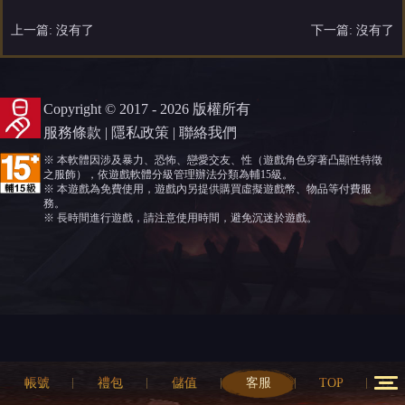
上一篇: 沒有了
下一篇: 沒有了
Copyright © 2017 - 2026 版權所有
服務條款
|
隱私政策
|
聯絡我們
※ 本軟體因涉及暴力、恐怖、戀愛交友、性（遊戲角色穿著凸顯性特徵
之服飾），依遊戲軟體分級管理辦法分類為輔15級。
※ 本遊戲為免費使用，遊戲內另提供購買虛擬遊戲幣、物品等付費服
務。
※ 長時間進行遊戲，請注意使用時間，避免沉迷於遊戲。
帳號
禮包
儲值
客服
TOP
12